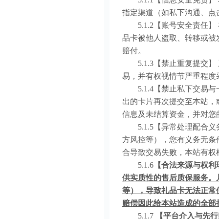
指定渠道（如私下沟通、点
5.1.2【账号安全责任
品卡被他人盗取、转移或被
赔付。
5.1.3【禁止重复提交
易，并有权视情节严重程度
5.1.4【禁止私下交易
出的卡片再次提交至本站，
信息及未结算资金，并对您
5.1.5【异常处理配合
方风控等），您有义务无条
合导致交易失败，本站有权
5.1.6
【合法来源与权利
供实质性的售后质保服务。
等），导致礼品卡无法正常
赔偿因此给本站造成的全
部
5.1.7
【平台介入与先行