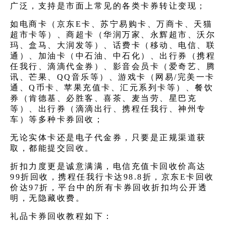
广泛，支持是市面上常见的各类
卡券转让变现
；
如电商卡（京东E卡、苏宁易购卡、万商卡、天猫
超市卡等）、商超卡（华润万家、永辉超市、沃尔
玛、盒马、大润发等）、话费卡（移动、电信、联
通）、加油卡（中石油、中石化）、出行券（携程
任我行、滴滴代金券）、影音会员卡（爱奇艺、腾
讯、芒果、QQ音乐等）、游戏卡（网易/完美一卡
通、Q币卡、苹果充值卡、汇元系列卡等）、餐饮
券（肯德基、必胜客、喜茶、麦当劳、星巴克
等）、出行券（滴滴出行、携程任我行、神州专
车）等多种卡券回收；
无论实体卡还是电子代金券，只要是正规渠道获
取，都能提交回收。
折扣力度更是诚意满满，电信充值卡回收价高达
99折回收，携程任我行卡达98.8折，京东E卡回收
价达97折，平台中的所有卡券回收折扣均公开透
明，无隐藏收费。
礼品卡券回收教程如下：