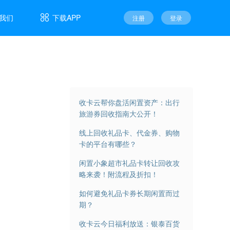

我们
下载APP
注册
登录
收卡云帮你盘活闲置资产：出行
旅游券回收指南大公开！
线上回收礼品卡、代金券、购物
卡的平台有哪些？
闲置小象超市礼品卡转让回收攻
略来袭！附流程及折扣！
如何避免礼品卡券长期闲置而过
期？
收卡云今日福利放送：银泰百货