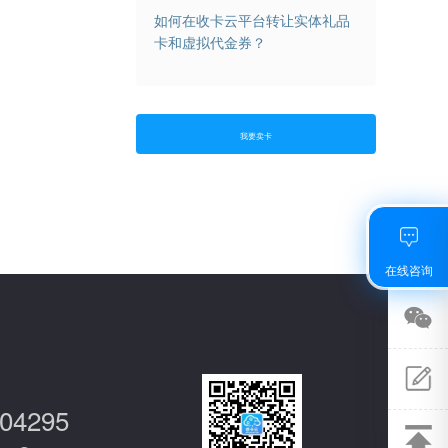
如何在收卡云平台转让实体礼品
卡和虚拟代金券？
我要卖卡
在线咨询
关注
微信
504295
意见
反馈